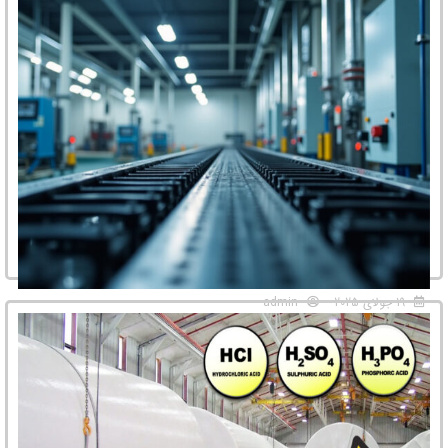
ترکیبات فرار
در دنیای پیچیده فرآیندهای صنعتی، جداسازی ترکیبات فرار یکی از اساسی‌ترین و
در عین حال، انرژی‌برترین عملیات‌ها محسوب می‌شود. از پالایشگاه‌های نفت ...
19 جولای 2025
admin
راهنمای جامع راه اندازی خط تولید کود شیمیایی + برآورد
هزینه
مشاغل مرتبط با تولید کود شیمیایی یکی از فرصتهای پرسود برای کارآفرینان است
که میتواند هم سود مالی چشمگیری داشته باشد و ...